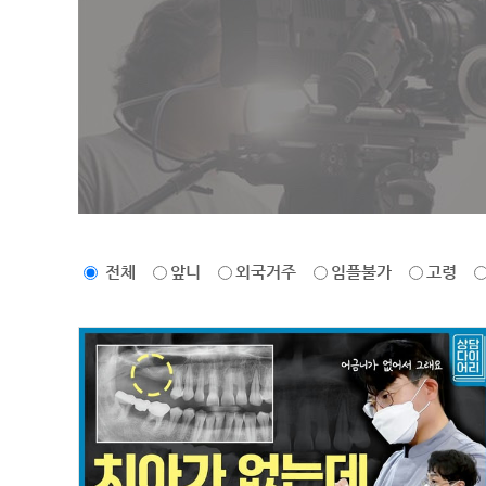
전체
앞니
외국거주
임플불가
고령