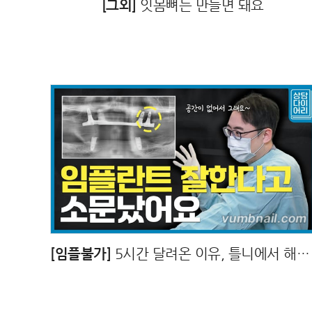
[그외]
잇몸뼈는 만들면 돼요
[임플불가]
5시간 달려온 이유, 틀니에서 해방되는 방법!