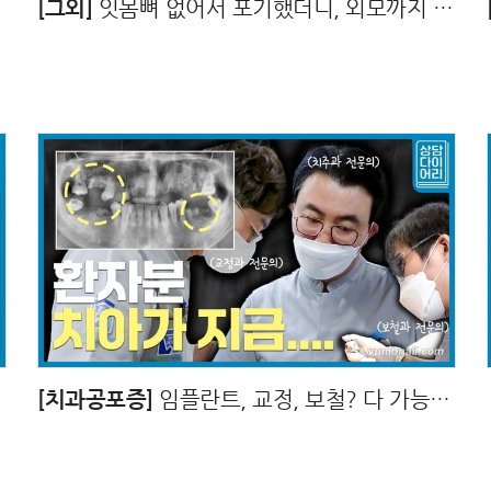
[그외]
잇몸뼈 없어서 포기했더니, 외모까지 개선해준다고?
[치과공포증]
임플란트, 교정, 보철? 다 가능합니다!