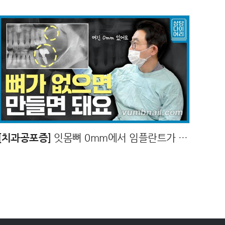
[치과공포증]
잇몸뼈 0mm에서 임플란트가 가능한 이유