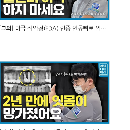
[그외]
미국 식약청(FDA) 인증 인공뼈로 임플란트 100% 성공시켜드릴게요