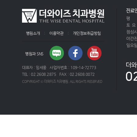
병원소개
:
이용약관
:
개인정보취급방침
병원과 SNS
대표자 : 임세웅 사업자번호 : 109-14-72773
TEL : 02.2608.2875 FAX : 02.2608.0072
COPYRIGHT ⓒ 더와이즈 치과병원. ALL RIGHTS RESERVED
동탄정형외과 감탄정형외과
송도산부인과 곽생로여성의원
일산안
과 예빛안과