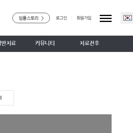
임플스토리
>
로그인
|
회원가입
일반치료
커뮤니티
치료전후
례