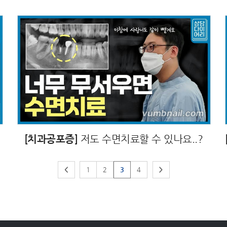
[치과공포증]
저도 수면치료할 수 있나요..?
<
1
2
3
4
>