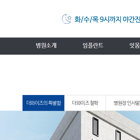
병원소개
임플란트
잇몸
더와이즈의 특별함
더와이즈 철학
병원장 인사말