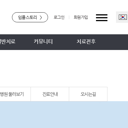
임플스토리
>
로그인
|
회원가입
일반치료
커뮤니티
치료전후
병원 둘러보기
진료안내
오시는길