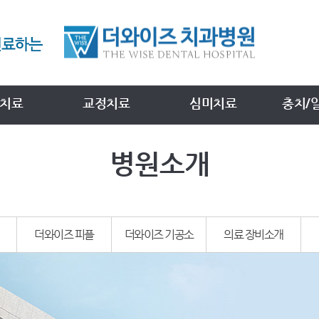
치료
교정치료
심미치료
충치/
병원소개
더와이즈 피플
더와이즈 기공소
의료 장비소개