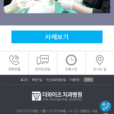
사례보기
전화연결
온라인상담
진료시간
오시는 길
|
|
|
|
로그인
회원가입
개인정보취급방침
이용약관
더와이즈치과병원 서울시 강서구 화곡동 114-100 세웅빌딩 1-6층