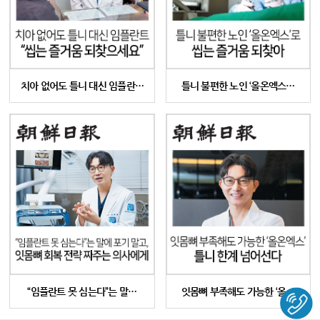
치아 없어도 틀니 대신 임플란…
틀니 불편한 노인 ‘올온엑스…
“임플란트 못 심는다”는 말…
잇몸뼈 부족해도 가능한 ‘올…