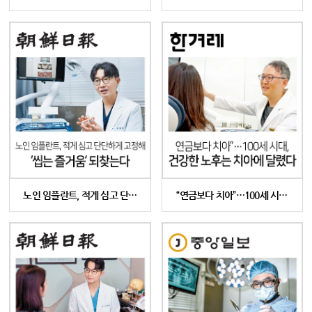
노인 임플란트, 적게 심고 단…
“연금보다 치아”…100세 시…