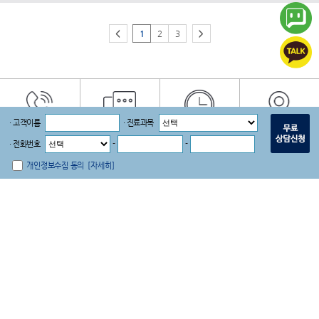
<
1
2
3
>
· 고객이름
· 진료과목
전화연결
온라인상담
진료시간
오시는 길
· 전화번호
-
-
|
|
|
|
로그인
회원가입
개인정보취급방침
이용약관
개인정보수집 동의
[자세히]
더와이즈치과병원 서울시 강서구 화곡동 114-100 세웅빌딩 1-6층
대표자 : 임세웅 사업자번호 : 109-14-72773
TEL : 02.2608.2875 FAX : 02.2608.0072